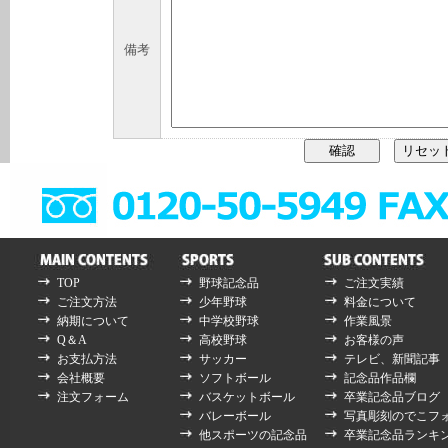
備考
TOP
野球記念品
ご注文実績
ご注文方法
少年野球
料金について
納期について
中学校野球
作業風景
Q＆A
高校野球
お客様の声
お支払方法
サッカー
テレビ、新聞記事
会社概要
ソフトボール
記念品作品欄
注文フォーム
バスケットボール
卒業記念品ブログ
バレーボール
写真彫刻のでこフ
他スポーツの記念品
卒業記念品ランキ