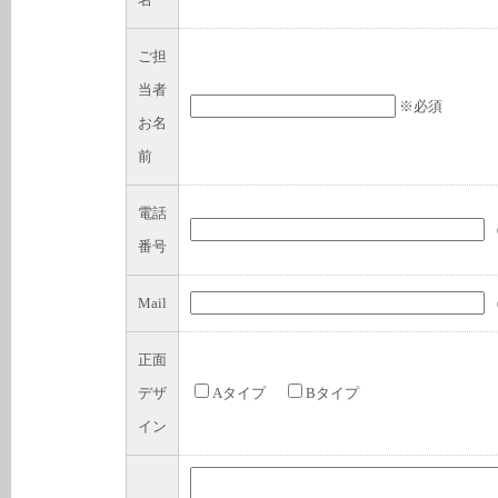
ご担
当者
※必須
お名
前
電話
（
番号
Mail
（
正面
デザ
Aタイプ
Bタイプ
イン